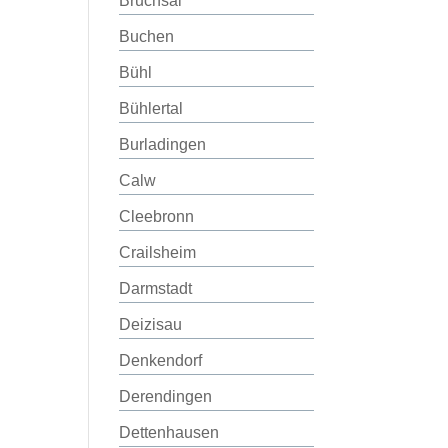
Bruchsal
Buchen
Bühl
Bühlertal
Burladingen
Calw
Cleebronn
Crailsheim
Darmstadt
Deizisau
Denkendorf
Derendingen
Dettenhausen