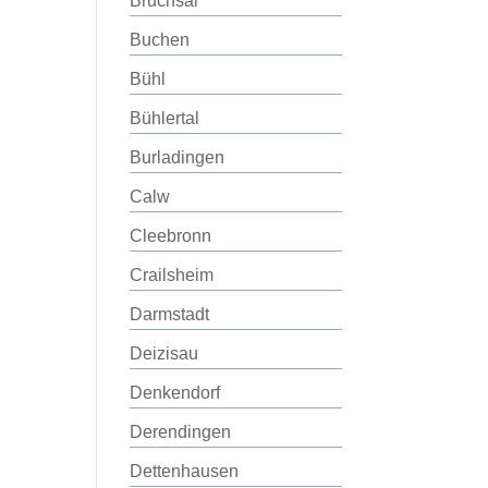
Bruchsal
Buchen
Bühl
Bühlertal
Burladingen
Calw
Cleebronn
Crailsheim
Darmstadt
Deizisau
Denkendorf
Derendingen
Dettenhausen