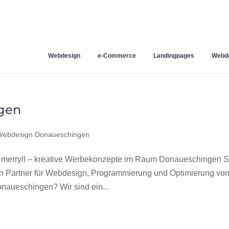
Webdesign
e-Commerce
Landingpages
Webde
gen
Webdesign Donaueschingen
erryll – kreative Werbekonzepte im Raum Donaueschingen S
en Partner für Webdesign, Programmierung und Optimierung vo
aueschingen? Wir sind ein...