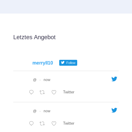
Letztes Angebot
merryll10
Follow
@
·
now
Twitter
@
·
now
Twitter