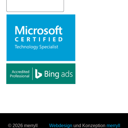
© 2026 merryll
Webdesign
und Konzeption
merryll