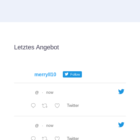
Letztes Angebot
merryll10
Follow
@
·
now
Twitter
@
·
now
Twitter