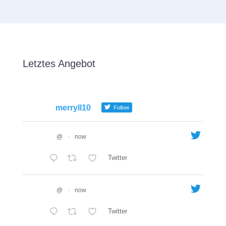
Letztes Angebot
merryll10
Follow
@
·
now
Twitter
@
·
now
Twitter