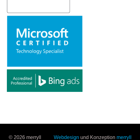
© 2026 merryll
Webdesign
und Konzeption
merryll