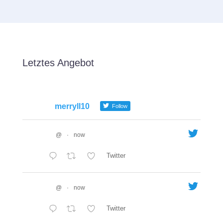
Letztes Angebot
merryll10
Follow
@
·
now
Twitter
@
·
now
Twitter