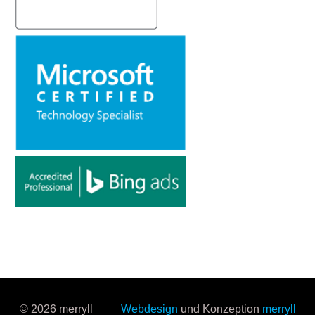
© 2026 merryll
Webdesign
und Konzeption
merryll