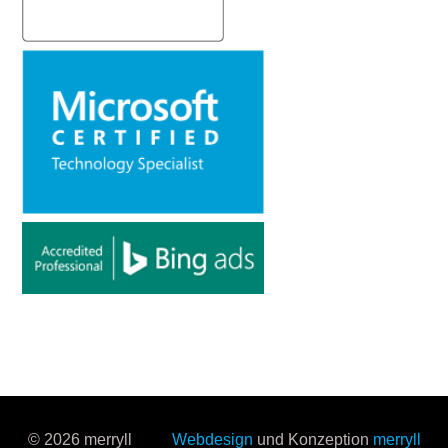
© 2026 merryll
Webdesign
und Konzeption
merryll