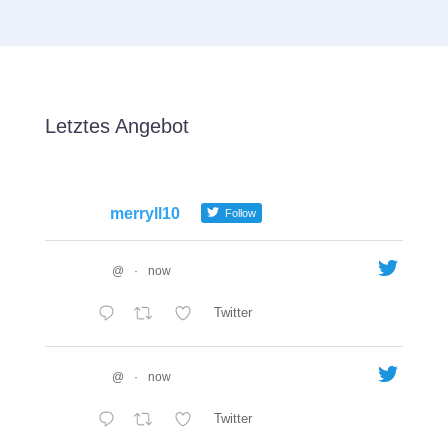
Letztes Angebot
merryll10
Follow
@
·
now
Twitter
@
·
now
Twitter