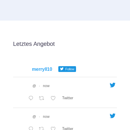
Letztes Angebot
merryll10
Follow
@
·
now
Twitter
@
·
now
Twitter