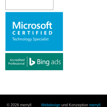
© 2026 merryll
Webdesign
und Konzeption
merryll