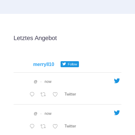
Letztes Angebot
merryll10
Follow
@
·
now
Twitter
@
·
now
Twitter