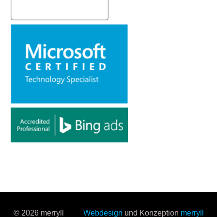
© 2026 merryll
Webdesign
und Konzeption
merryll