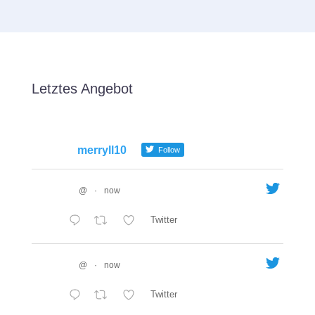
Letztes Angebot
merryll10
Follow
@
·
now
Twitter
@
·
now
Twitter