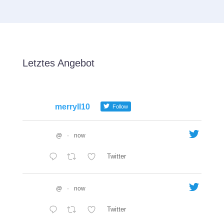
Letztes Angebot
merryll10
Follow
@
·
now
Twitter
@
·
now
Twitter