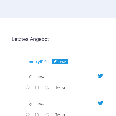
Letztes Angebot
merryll10
Follow
@
·
now
Twitter
@
·
now
Twitter