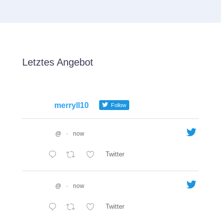
Letztes Angebot
merryll10
Follow
@
·
now
Twitter
@
·
now
Twitter