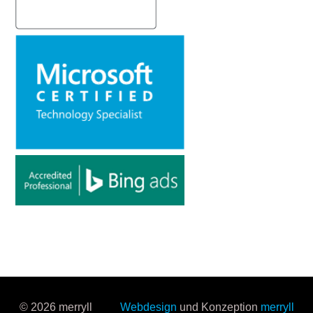
© 2026 merryll
Webdesign
und Konzeption
merryll