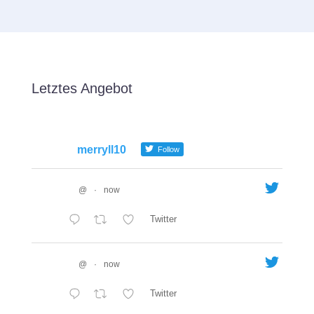
Letztes Angebot
merryll10
Follow
@
·
now
Twitter
@
·
now
Twitter