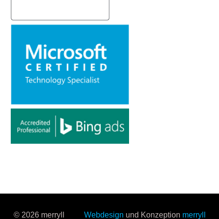
© 2026 merryll
Webdesign
und Konzeption
merryll