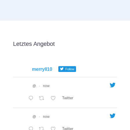
Letztes Angebot
merryll10
Follow
@
·
now
Twitter
@
·
now
Twitter