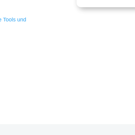
 die für ihr
d besten Ergebnisse
 Tools und
, um unsere Kunden in
m Projekt?