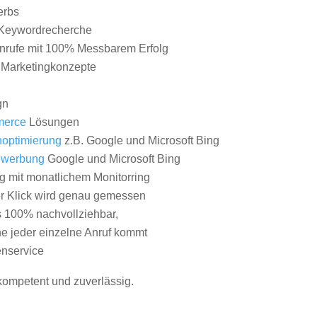
erbs
Keywordrecherche
nrufe mit 100% Messbarem Erfolg
e Marketingkonzepte
gn
erce
Lösungen
optimierung
z.B. Google und Microsoft Bing
nwerbung
Google und Microsoft Bing
g mit monatlichem Monitorring
er Klick wird genau gemessen
s 100% nachvollziehbar,
 jeder einzelne Anruf kommt
nservice
 kompetent und zuverlässig.