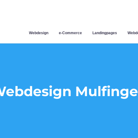
Webdesign
e-Commerce
Landingpages
Webde
ebdesign Mulfing