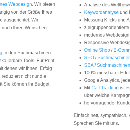
nes Webdesign
. Wir bieten
Analyse des Wettbew
hängig von der Größe Ihres
Keywordanalyse
und 
 ausgerichtet. Wir
Messung Klicks und A
zielgruppenorientiert
e nach Ihren Wünschen.
modernes Webdesign
Responsive Webdesi
Online Shop
/
E-Comm
ng
in den Suchmaschinen
SEO
/
Suchmaschinen
kalierbare Tools. Für Print
SEA
/
Suchmaschine
it denen wir Ihnen Erfolg
100% messbarer Erfol
duziert nicht nur die
Google Analytics, jed
it Sie können Ihr Budget
Mit
Call Tracking
ist e
über welche Kampagne
hervorragender Kunde
Einfach nett, sympathisch,
Sprechen Sie mit uns.