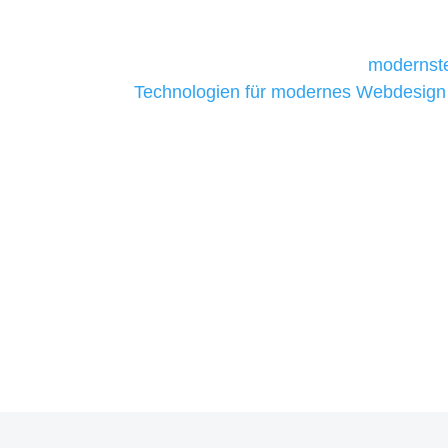
daher Tools und Technologien benötigen,
Unternehmen die kostengünstigsten un
liefern. Daher verwenden wir
modernste
Technologien für modernes Webdesign
allen Webprojekten zufriedenzustellen.
Sie haben Fragen zu Ihre
07121 / 9294977
info@merryll.de