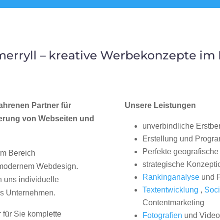
erryll – kreative Werbekonzepte im
ahrenen Partner für
Unsere Leistungen
erung von Webseiten und
unverbindliche Erstbe
Erstellung und Progr
Perfekte geografische 
im Bereich
strategische Konzepti
, modernem Webdesign.
Rankinganalyse
und P
uns individuelle
Textentwicklung
,
Soci
hes Unternehmen.
Contentmarketing
 für Sie komplette
Fotografien
und Videos