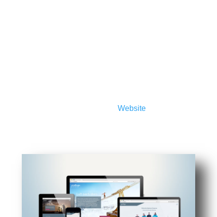
Website schnellst möglich wieder gesäubert und
zum funktionsfähig gemacht werden kann. Das
gehört zu unseren Aufgaben.
Webhosting
Auf Wunsch hosten wir Ihre
Website
auf unserem
eigenen Server. Wir bieten Webspace mit
modernster Technik, Software, Email-Postfächer,
SSL-Zertifikate, 7-Tage-Backup usw.