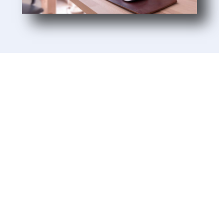
Unsere Kunden
Wir lieben es, unseren Kunden beim Aufbau
und Wachstum ihrer Unternehmen zu helfen.
Unsere Kunden sind kleine und
mittelständische Unternehmen. Ein Großteil
unserer Kunden aus Baden-Württemberg ist
uns seit mehr als 10 Jahren treu – ein
Zeichen dafür, dass wir ehrlich sind und