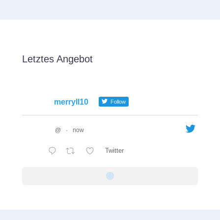
Letztes Angebot
merryll10
Follow
@
·
now
Twitter