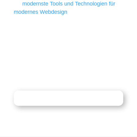
wir
modernste Tools und Technologien für
modernes Webdesign
, um unsere Kunden in
allen Webprojekten zufriedenzustellen.
Sie haben Fragen zu Ihrem
Projekt?
07121 / 9294977
info@merryll.de
Kostenlose Beratung