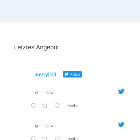
Letztes Angebot
merryll10
Follow
@
·
now
Twitter
@
·
now
Twitter