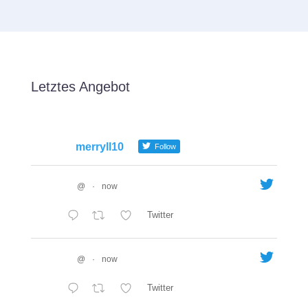
Letztes Angebot
merryll10
Follow
@
·
now
Twitter
@
·
now
Twitter