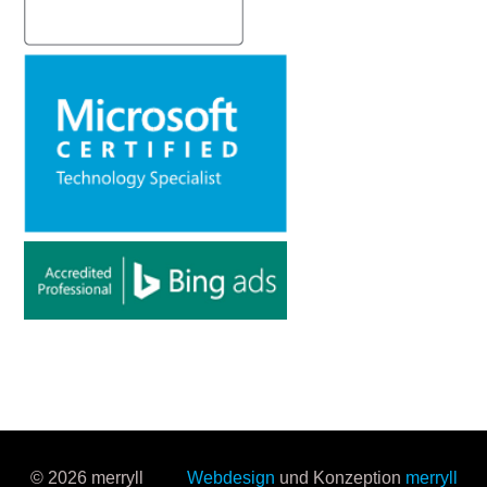
© 2026 merryll
Webdesign
und Konzeption
merryll