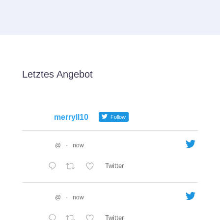
Letztes Angebot
merryll10
Follow
@
·
now
Twitter
@
·
now
Twitter