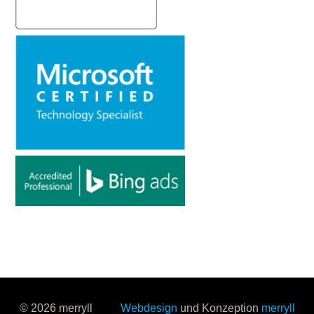
© 2026 merryll
Webdesign
und Konzeption
merryll