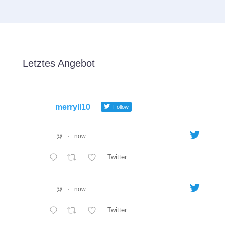
Letztes Angebot
merryll10
Follow
@
·
now
Twitter
@
·
now
Twitter