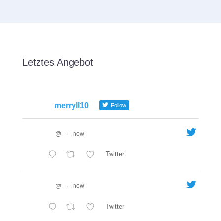
Letztes Angebot
merryll10
Follow
@
·
now
Twitter
@
·
now
Twitter