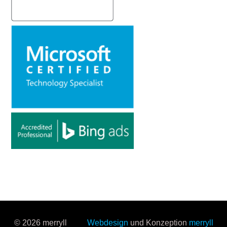
© 2026 merryll
Webdesign
und Konzeption
merryll