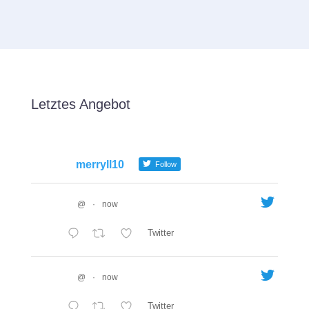
Letztes Angebot
merryll10
Follow
@
·
now
Twitter
@
·
now
Twitter