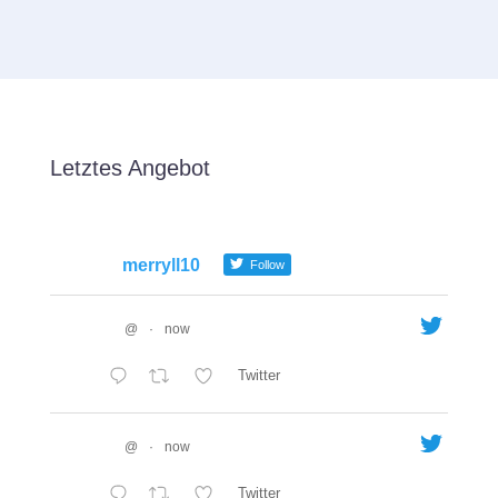
Letztes Angebot
merryll10
Follow
@
·
now
Twitter
@
·
now
Twitter