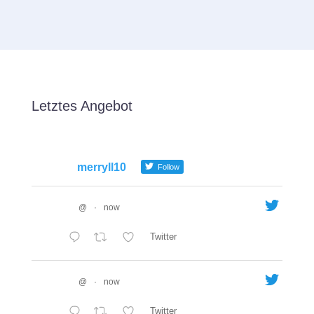
Letztes Angebot
merryll10
Follow
@
·
now
Twitter
@
·
now
Twitter