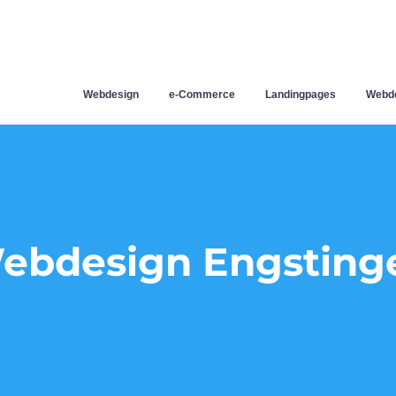
Webdesign
e-Commerce
Landingpages
Webde
ebdesign Engsting