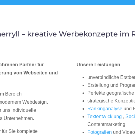
rryll – kreative Werbekonzepte im
ahrenen Partner für
Unsere Leistungen
erung von Webseiten und
unverbindliche Erstbe
Erstellung und Progr
Perfekte geografische 
im Bereich
strategische Konzepti
, modernem Webdesign.
Rankinganalyse
und P
uns individuelle
Textentwicklung
,
Soci
hes Unternehmen.
Contentmarketing
 für Sie komplette
Fotografien
und Videos