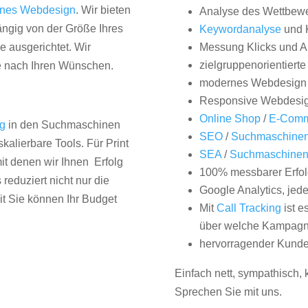
nes Webdesign
. Wir bieten
Analyse des Wettbew
hängig von der Größe Ihres
Keywordanalyse
und 
 ausgerichtet. Wir
Messung Klicks und A
zielgruppenorientiert
e nach Ihren Wünschen.
modernes Webdesign
Responsive Webdesi
Online Shop
/
E-Comm
ng
in den Suchmaschinen
SEO
/
Suchmaschinen
kalierbare Tools. Für Print
SEA
/
Suchmaschine
it denen wir Ihnen Erfolg
100% messbarer Erfol
duziert nicht nur die
Google Analytics, jed
it Sie können Ihr Budget
Mit
Call Tracking
ist e
über welche Kampagne
hervorragender Kunde
Einfach nett, sympathisch,
Sprechen Sie mit uns.