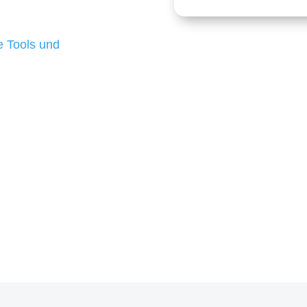
 die für ihr
d besten Ergebnisse
 Tools und
, um unsere Kunden in
m Projekt?