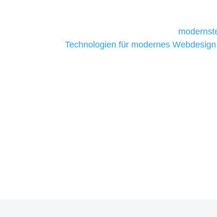
daher Tools und Technologien benötigen,
Unternehmen die kostengünstigsten un
liefern. Daher verwenden wir
modernste
Technologien für modernes Webdesign
allen Webprojekten zufriedenzustellen.
Sie haben Fragen zu Ihre
07121 / 9294977
info@merryll.de