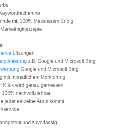
erbs
Keywordrecherche
nrufe mit 100% Messbarem Erfolg
e Marketingkonzepte
gn
erce
Lösungen
optimierung
z.B. Google und Microsoft Bing
nwerbung
Google und Microsoft Bing
g mit monatlichem Monitorring
er Klick wird genau gemessen
s 100% nachvollziehbar,
 jeder einzelne Anruf kommt
nservice
 kompetent und zuverlässig.