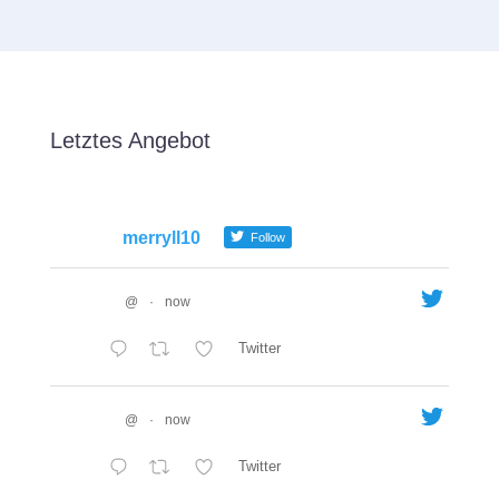
Letztes Angebot
merryll10
Follow
@
·
now
Twitter
@
·
now
Twitter