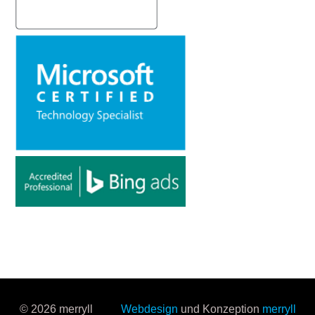
© 2026 merryll
Webdesign
und Konzeption
merryll