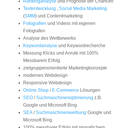
Rankinganalyse
und Prognose der Chancen
Textentwicklung
,
Social Media Marketing
(
SMM
) und Contentmarketing
Fotografien
und Videos mit eigenen
Fotografen
Analyse des Wettbewerbs
Keywordanalyse
und Keywordrecherche
Messung Klicks und Anrufe mit 100%
Messbarem Erfolg
zielgruppenorientierte Marketingkonzepte
modernes Webdesign
Responsive Webdesign
Online Shop
/
E-Commerce
Lösungen
SEO
/
Suchmaschinenoptimierung
z.B.
Google und Microsoft Bing
SEA
/
Suchmaschinenwerbung
Google und
Microsoft Bing
100% messbarer Erfolg mit monatlichem