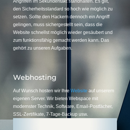
Angriffen im Sekundentakt standhalten. Es gilt,
den Sicherheitsstandard so hoch wie möglich zu
setzen. Sollte den Hackern dennoch ein Angriff
gelingen, muss sichergestellt sein, dass die
Website schnellst möglich wieder gesäubert und
zum funktionsfähig gemacht werden kann. Das
gehört zu unseren Aufgaben.
Webhosting
Auf Wunsch hosten wir Ihre
Website
auf unserem
eigenen Server. Wir bieten Webspace mit
modernster Technik, Software, Email-Postfächer,
SSL-Zertifikate, 7-Tage-Backup usw.