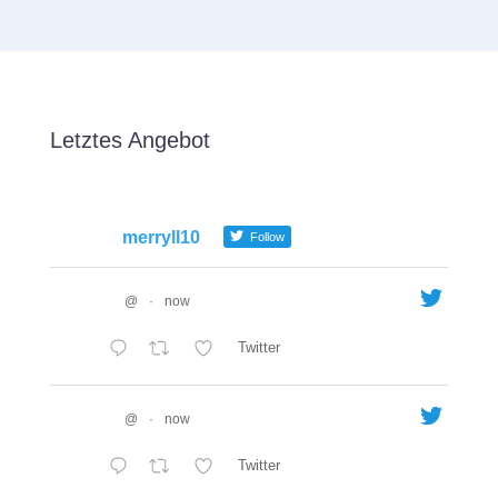
Letztes Angebot
merryll10
Follow
@
·
now
Twitter
@
·
now
Twitter