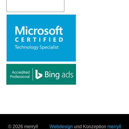
© 2026 merryll
Webdesign
und Konzeption
merryll