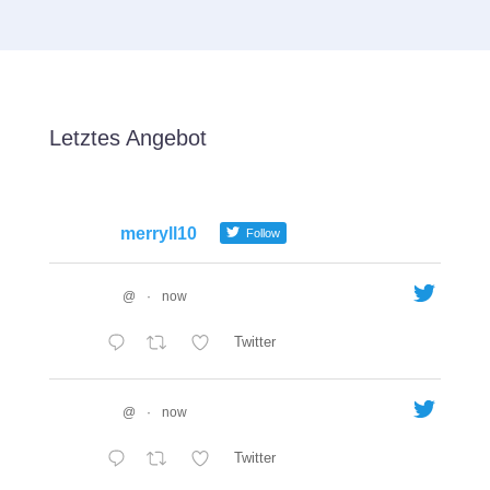
Letztes Angebot
merryll10
Follow
@
·
now
Twitter
@
·
now
Twitter