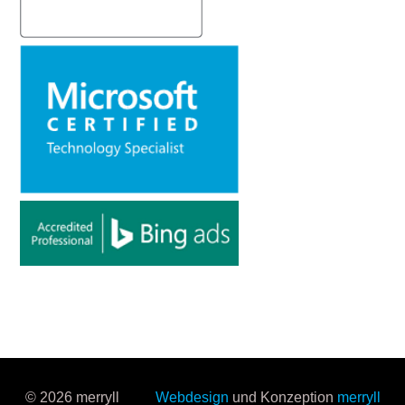
© 2026 merryll
Webdesign
und Konzeption
merryll