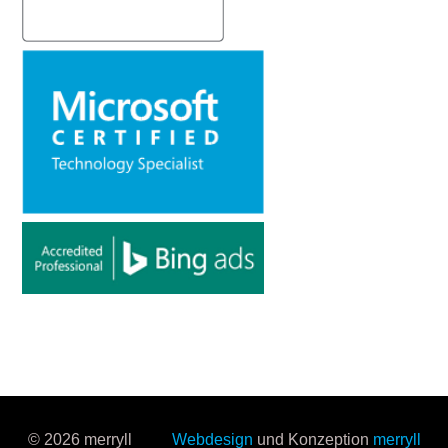
© 2026 merryll
Webdesign
und Konzeption
merryll