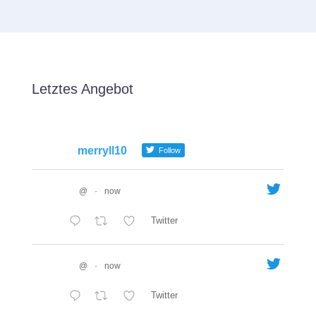
Letztes Angebot
merryll10
Follow
@
·
now
Twitter
@
·
now
Twitter